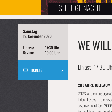
EISHEILIGE NACHT
Samstag
19. Dezember 2026
WE WILL
Einlass:
17:30 Uhr
Beginn:
19:00 Uhr
Einlass: 17.30 U
TICKETS
20 JAHRE JULILÄUM:
2026 wird ein außergewöhn
Indoor-Festival in die Reg
begangen wird. Seit 2006
Festivalabend, der längst