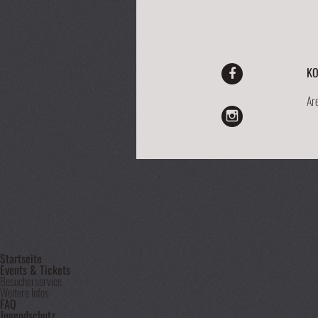
KO
Ar
Startseite
Events & Tickets
Besucherservice
Weitere Infos
FAQ
Jugendschutz