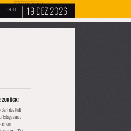
19 DEZ 2026
19:00
R ZURÜCK!
 Bahl das Kult-
eburtstagssause
– einem
. Dezember 2026