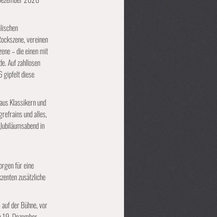
lischen
ockszene, vereinen
ene – die einen mit
de. Auf zahllosen
 gipfelt diese
aus Klassikern und
refrains und alles,
 Jubiläumsabend in
orgen für eine
zenten zusätzliche
 auf der Bühne, vor
am 19. Dezember