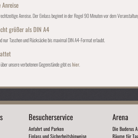
 Anreise
rechtzeitige Anreise. Der Einlass beginnt in der Regel 90 Minuten vor dem Veranstaltu
icht größer als DIN A4
ind nur Taschen und Rücksäcke bis maximal DIN A4-Format erlaubt.
attet
t über unsere verbotenen Gegenstände gibt es
hier
.
s
Besucherservice
Arena
Anfahrt und Parken
Die Buderus A
Einlass und Sicherheitshinweise
Räume für Ta