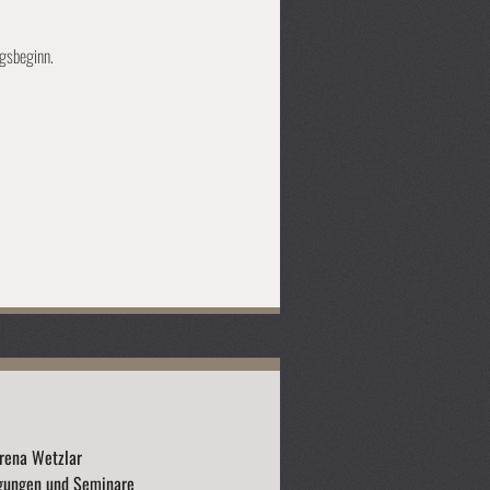
ngsbeginn.
rena Wetzlar
gungen und Seminare