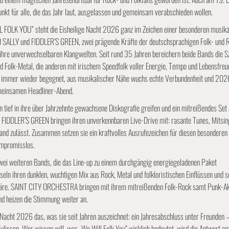
nkt für alle, die das Jahr laut, ausgelassen und gemeinsam verabschieden wollen.
 FOLK YOU“ steht die Eisheilige Nacht 2026 ganz im Zeichen einer besonderen musika
SALLY und FIDDLER’S GREEN, zwei prägende Kräfte der deutschsprachigen Folk- und R
 ihre unverwechselbaren Klangwelten. Seit rund 35 Jahren bereichern beide Bands die Sz
nd Folk-Metal, die anderen mit irischem Speedfolk voller Energie, Tempo und Lebensfreu
er immer wieder begegnet, aus musikalischer Nähe wuchs echte Verbundenheit und 2026
meinsamen Headliner-Abend.
ef in ihre über Jahrzehnte gewachsene Diskografie greifen und ein mitreißendes Set 
 FIDDLER’S GREEN bringen ihren unverkennbaren Live-Drive mit: rasante Tunes, Mitsing
and zulässt. Zusammen setzen sie ein kraftvolles Ausrufezeichen für diesen besonderen
ompromisslos.
ei weiteren Bands, die das Line-up zu einem durchgängig energiegeladenen Paket
n ihren dunklen, wuchtigen Mix aus Rock, Metal und folkloristischen Einflüssen und s
phäre. SAINT CITY ORCHESTRA bringen mit ihrem mitreißenden Folk-Rock samt Punk-Ak
d heizen die Stimmung weiter an.
e Nacht 2026 das, was sie seit Jahren auszeichnet: ein Jahresabschluss unter Freunden –
Kulissen. Wer wissen will, was „We Will Folk You“ wirklich bedeutet, wird die Antwort 