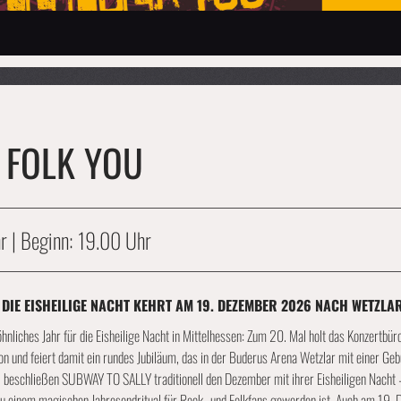
 FOLK YOU
hr | Beginn: 19.00 Uhr
 DIE EISHEILIGE NACHT KEHRT AM 19. DEZEMBER 2026 NACH WETZLA
liches Jahr für die Eisheilige Nacht in Mittelhessen: Zum 20. Mal holt das Konzertbüro
ion und feiert damit ein rundes Jubiläum, das in der Buderus Arena Wetzlar mit einer G
 beschließen SUBWAY TO SALLY traditionell den Dezember mit ihrer Eisheiligen Nacht 
 zu einem magischen Jahresendritual für Rock- und Folkfans geworden ist. Auch am 19