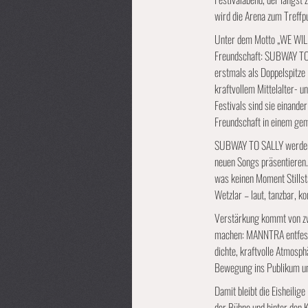
wird die Arena zum Treffpu
Unter dem Motto „WE WILL
Freundschaft: SUBWAY TO 
erstmals als Doppelspitze
kraftvollem Mittelalter- u
Festivals sind sie einand
Freundschaft in einem ge
SUBWAY TO SALLY werden ti
neuen Songs präsentieren.
was keinen Moment Stillst
Wetzlar – laut, tanzbar, k
Verstärkung kommt von zw
machen: MANNTRA entfessel
dichte, kraftvolle Atmos
Bewegung ins Publikum un
Damit bleibt die Eisheilig
der Bühne und hinter den 