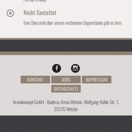
Nicht Gestattet
Eine Übersicht über unsere verbotenen Gegenstände gibt es
hier
.
KONTAKT
JOBS
IMPRESSUM
DATENSCHUTZ
Arenakonzept GmbH - Buderus Arena Wetzlar, Wolfgang-Kühle-Str. 1,
35576 Wetzlar